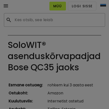
menu
MÜÜ
LOGI SISSE
search
SoloWIT®
asenduskõrvapadjad
Bose QC35 jaoks
Esmane ostuaeg
:
rohkem kui 3 aasta eest
Ostukoht
:
Amazon
Kuulutusviis
:
Internetist ostetud