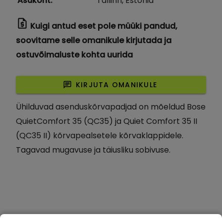
Asukoht
:
Tallinn, Estonia
request_quote
Kuigi antud eset pole müüki pandud,
soovitame selle omanikule kirjutada ja
ostuvõimaluste kohta uurida
chat
KIRJUTA OMANIKULE
Ühilduvad asenduskõrvapadjad on mõeldud Bose
QuietComfort 35 (QC35) ja Quiet Comfort 35 II
(QC35 II) kõrvapealsetele kõrvaklappidele.
Tagavad mugavuse ja täiusliku sobivuse.