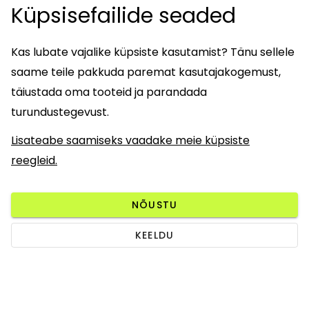
Küpsisefailide seaded
Kas lubate vajalike küpsiste kasutamist? Tänu sellele
saame teile pakkuda paremat kasutajakogemust,
täiustada oma tooteid ja parandada
turundustegevust.
Lisateabe saamiseks vaadake meie küpsiste
reegleid.
NÕUSTU
KEELDU