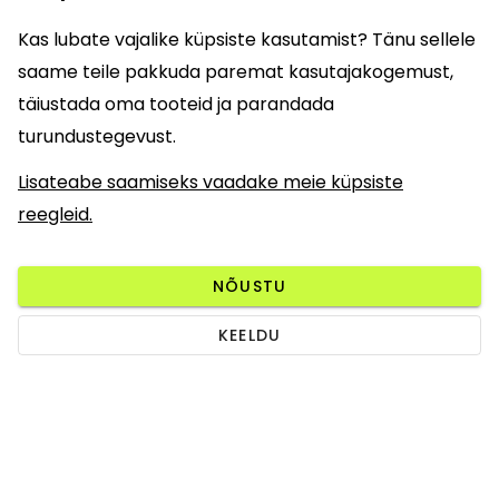
Kas lubate vajalike küpsiste kasutamist? Tänu sellele
saame teile pakkuda paremat kasutajakogemust,
täiustada oma tooteid ja parandada
turundustegevust.
Lisateabe saamiseks vaadake meie küpsiste
reegleid.
NÕUSTU
KEELDU