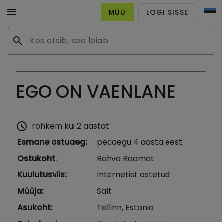
menu
MÜÜ
LOGI SISSE
search
EGO ON VAENLANE
schedule
rohkem kui 2 aastat
Esmane ostuaeg
:
peaaegu 4 aasta eest
Ostukoht
:
Rahva Raamat
Kuulutusviis
:
Internetist ostetud
Müüja
:
Salt
Asukoht
:
Tallinn, Estonia