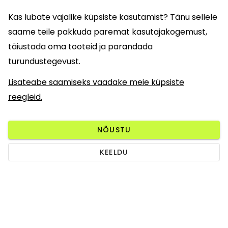
Kas lubate vajalike küpsiste kasutamist? Tänu sellele
saame teile pakkuda paremat kasutajakogemust,
täiustada oma tooteid ja parandada
turundustegevust.
Lisateabe saamiseks vaadake meie küpsiste
reegleid.
NÕUSTU
KEELDU