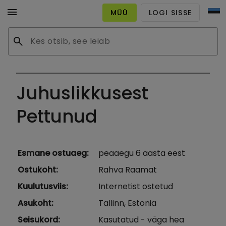
menu
MÜÜ
LOGI SISSE
search
Juhuslikkusest
Pettunud
Esmane ostuaeg
:
peaaegu 6 aasta eest
Ostukoht
:
Rahva Raamat
Kuulutusviis
:
Internetist ostetud
Asukoht
:
Tallinn, Estonia
Seisukord
:
Kasutatud - väga hea