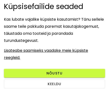
Küpsisefailide seaded
Kas lubate vajalike küpsiste kasutamist? Tänu sellele
saame teile pakkuda paremat kasutajakogemust,
täiustada oma tooteid ja parandada
turundustegevust.
Lisateabe saamiseks vaadake meie küpsiste
reegleid.
NÕUSTU
KEELDU