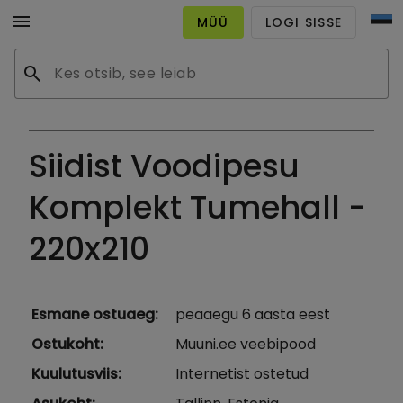
menu
MÜÜ
LOGI SISSE
search
Siidist Voodipesu
Komplekt Tumehall -
220x210
Esmane ostuaeg
:
peaaegu 6 aasta eest
Ostukoht
:
Muuni.ee veebipood
Kuulutusviis
:
Internetist ostetud