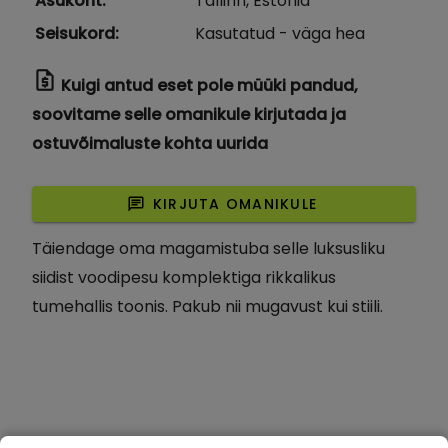
Asukoht
:
Tallinn, Estonia
Seisukord
:
Kasutatud - väga hea
request_quote
Kuigi antud eset pole müüki pandud,
soovitame selle omanikule kirjutada ja
ostuvõimaluste kohta uurida
chat
KIRJUTA OMANIKULE
Täiendage oma magamistuba selle luksusliku
siidist voodipesu komplektiga rikkalikus
tumehallis toonis. Pakub nii mugavust kui stiili.