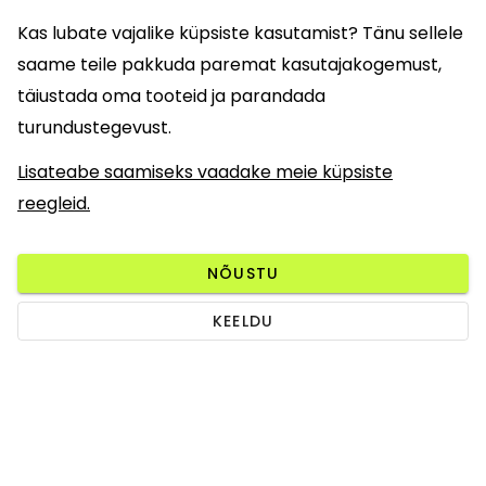
Kas lubate vajalike küpsiste kasutamist? Tänu sellele
saame teile pakkuda paremat kasutajakogemust,
täiustada oma tooteid ja parandada
turundustegevust.
Lisateabe saamiseks vaadake meie küpsiste
reegleid.
NÕUSTU
KEELDU