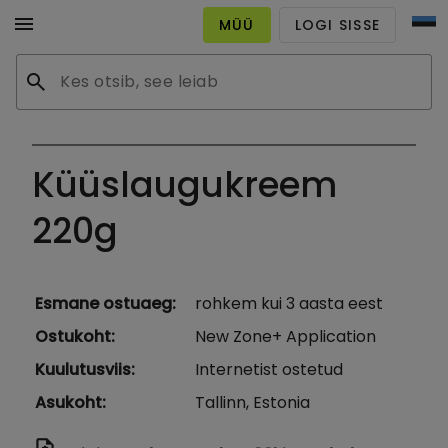
menu
MÜÜ
LOGI SISSE
search
Küüslaugukreem
220g
Esmane ostuaeg
:
rohkem kui 3 aasta eest
Ostukoht
:
New Zone+ Application
Kuulutusviis
:
Internetist ostetud
Asukoht
:
Tallinn, Estonia