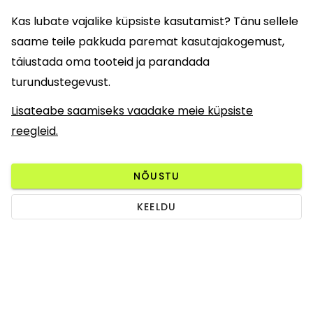
Kas lubate vajalike küpsiste kasutamist? Tänu sellele
saame teile pakkuda paremat kasutajakogemust,
täiustada oma tooteid ja parandada
turundustegevust.
Lisateabe saamiseks vaadake meie küpsiste
reegleid.
NÕUSTU
KEELDU