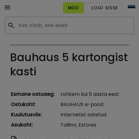
menu
MÜÜ
LOGI SISSE
search
Bauhaus 5 kartongist
kasti
Esmane ostuaeg
:
rohkem kui 5 aasta eest
Ostukoht
:
BAUHAUS e-pood
Kuulutusviis
:
Internetist ostetud
Asukoht
:
Tallinn, Estonia