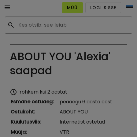
menu
MÜÜ
LOGI SISSE
search
ABOUT YOU 'Alexia'
saapad
schedule
rohkem kui 2 aastat
Esmane ostuaeg
:
peaaegu 6 aasta eest
Ostukoht
:
ABOUT YOU
Kuulutusviis
:
Internetist ostetud
Müüja
:
VTR