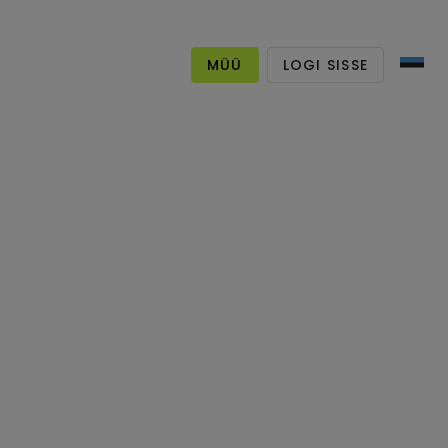
MÜÜ
LOGI SISSE
eini
hastaja
umbes 4 aasta eest
manguvaljakud.eu e-pood
Internetist ostetud
Järveküla, Rae, Estonia
t pole müüki pandud,