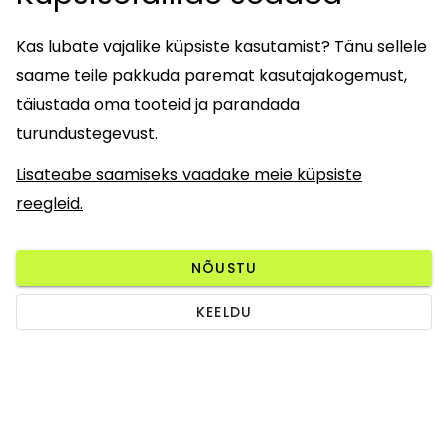
Kas lubate vajalike küpsiste kasutamist? Tänu sellele
saame teile pakkuda paremat kasutajakogemust,
täiustada oma tooteid ja parandada
turundustegevust.
Lisateabe saamiseks vaadake meie küpsiste
reegleid.
NÕUSTU
KEELDU