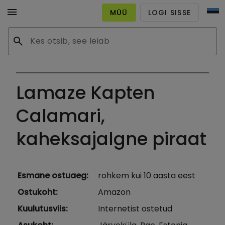
menu
MÜÜ
LOGI SISSE
search
Lamaze Kapten
Calamari,
kaheksajalgne piraat
Esmane ostuaeg
:
rohkem kui 10 aasta eest
Ostukoht
:
Amazon
Kuulutusviis
:
Internetist ostetud