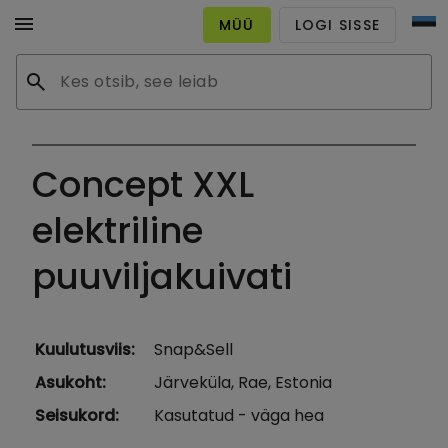
menu
MÜÜ
LOGI SISSE
search
Concept XXL
elektriline
puuviljakuivati
Kuulutusviis
:
Snap&Sell
Asukoht
:
Järveküla, Rae, Estonia
Seisukord
:
Kasutatud - väga hea