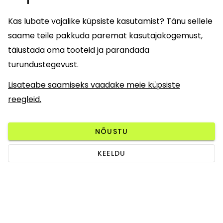
Kas lubate vajalike küpsiste kasutamist? Tänu sellele
saame teile pakkuda paremat kasutajakogemust,
täiustada oma tooteid ja parandada
turundustegevust.
Lisateabe saamiseks vaadake meie küpsiste
reegleid.
NÕUSTU
KEELDU