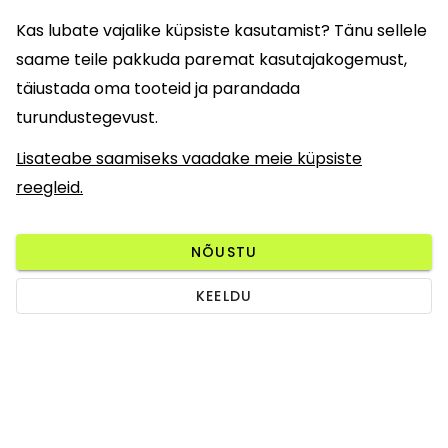
Kas lubate vajalike küpsiste kasutamist? Tänu sellele
saame teile pakkuda paremat kasutajakogemust,
täiustada oma tooteid ja parandada
turundustegevust.
Lisateabe saamiseks vaadake meie küpsiste
reegleid.
NÕUSTU
KEELDU