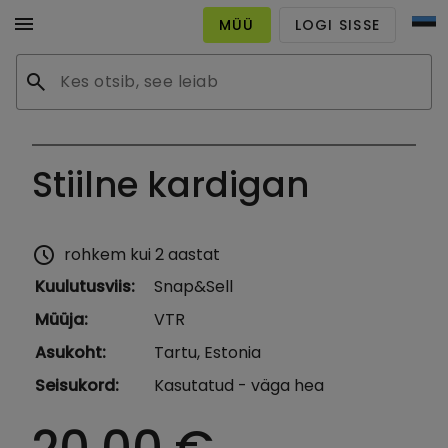
menu
MÜÜ
LOGI SISSE
search
Stiilne kardigan
schedule
rohkem kui 2 aastat
Kuulutusviis
:
Snap&Sell
Müüja
:
VTR
Asukoht
:
Tartu, Estonia
Seisukord
:
Kasutatud - väga hea