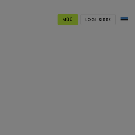
MÜÜ
LOGI SISSE
 pitsäärega
stat
&Sell
, Estonia
tatud - hea