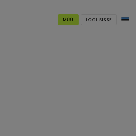
MÜÜ
LOGI SISSE
OOCL
ri T-särk
rohkem kui 4 aasta eest
Aliexpress
Internetist ostetud
Tartu, Estonia
t pole müüki pandud,