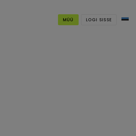
MÜÜ
LOGI SISSE
TB Välismälu
rohkem kui 2 aasta eest
Aliexpress
Internetist ostetud
Kesklinn, Tallinn, Estonia
t pole müüki pandud,