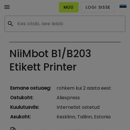
menu
MÜÜ
LOGI SISSE
search
NiiMbot B1/B203
Etikett Printer
Esmane ostuaeg
:
rohkem kui 2 aasta eest
Ostukoht
:
Aliexpress
Kuulutusviis
:
Internetist ostetud
Asukoht
:
Kesklinn, Tallinn, Estonia