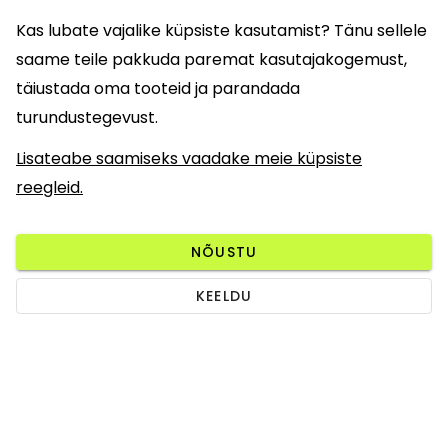
Kas lubate vajalike küpsiste kasutamist? Tänu sellele
saame teile pakkuda paremat kasutajakogemust,
täiustada oma tooteid ja parandada
turundustegevust.
Lisateabe saamiseks vaadake meie küpsiste
reegleid.
NÕUSTU
KEELDU