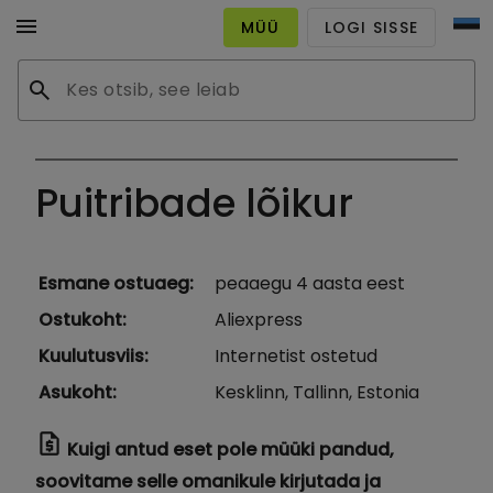
menu
MÜÜ
LOGI SISSE
search
Puitribade lõikur
Esmane ostuaeg
:
peaaegu 4 aasta eest
Ostukoht
:
Aliexpress
Kuulutusviis
:
Internetist ostetud
Asukoht
:
Kesklinn, Tallinn, Estonia
request_quote
Kuigi antud eset pole müüki pandud,
soovitame selle omanikule kirjutada ja