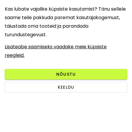
Kas lubate vajalike küpsiste kasutamist? Tänu sellele
saame teile pakkuda paremat kasutajakogemust,
täiustada oma tooteid ja parandada
turundustegevust.
Lisateabe saamiseks vaadake meie küpsiste
reegleid.
NÕUSTU
KEELDU