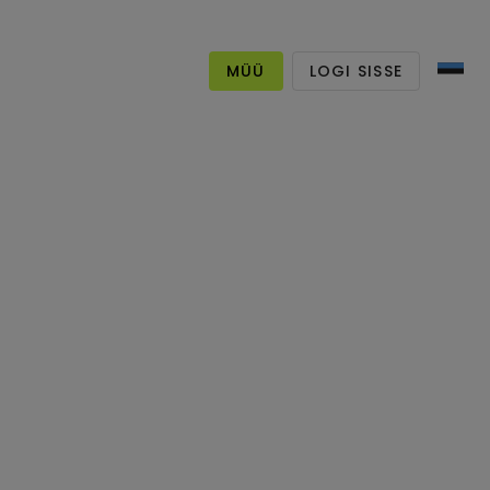
MÜÜ
LOGI SISSE
 kaitsevõll
ohkem kui 2 aasta eest
ero Motors OÜ
nternetist ostetud
ana-Vigala, Märjamaa,
stonia